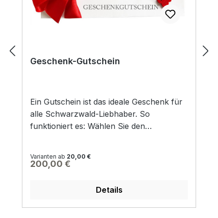
"Schwarzwald-Bohne". Für alle
Schwarzwald-Liebhaber ein tolles
Geschenk und Mitbringsel. Maße: Größe
ca. 56 mm.
Geschenk-Gutschein
Ein Gutschein ist das ideale Geschenk für
alle Schwarzwald-Liebhaber. So
funktioniert es: Wählen Sie den
gewünschten Gutscheinwert aus und
legen ihn in den Warenkorb. Nachdem Sie
Varianten ab
20,00 €
den Geschenk-Gutschein bezahlt haben
Regulärer Preis:
200,00 €
(selbstverständlich fallen keine
Versandkosten für PDF-Gutscheine an),
Details
erhalten Sie von uns eine E-Mail mit einem
Geschenk-Gutschein als PDF mit Ihrem