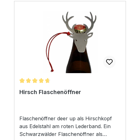
Gutschein-Code. Diesen Gutschein
können Sie weiterleiten oder zum
persönlichen Verschenken als stilvollen
Gutschein im DIN A4-Format
ausdrucken.Der Geschenkgutschein kann
durch Eingabe des Codes in unserem
Online Shop www.schwarzwald-bohne.de
eingelöst werden. Eine Barauszahlung des
Gutschein-Betrags ist nicht möglich. Der
Gutschein ist ab Kaufdatum 3 Jahre gültig.
Durchschnittliche Bewertung von 4.75 von 5 Sternen
Hirsch Flaschenöffner
Flaschenöffner deer up als Hirschkopf
aus Edelstahl am roten Lederband. Ein
Schwarzwälder Flaschenöffner als