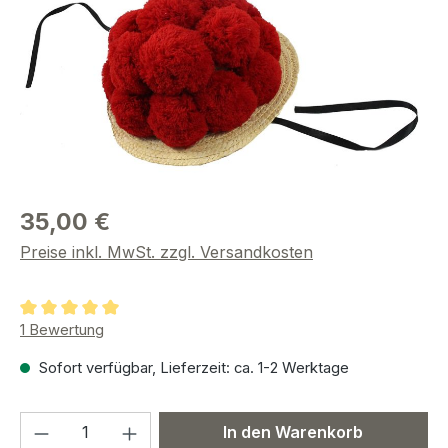
35,00 €
Preise inkl. MwSt. zzgl. Versandkosten
Durchschnittliche Bewertung von 5 von 5 Sternen
1 Bewertung
Sofort verfügbar, Lieferzeit: ca. 1-2 Werktage
Produkt Anzahl: Gib den gewünschten We
In den Warenkorb