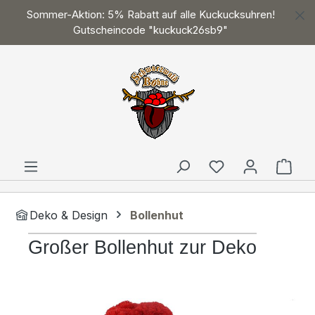
Sommer-Aktion: 5% Rabatt auf alle Kuckucksuhren!
Zum Hauptinhalt springen
Gutscheincode "kuckuck26sb9"
Ware
Deko & Design
Bollenhut
Großer Bollenhut zur Deko
Bildergalerie überspringen