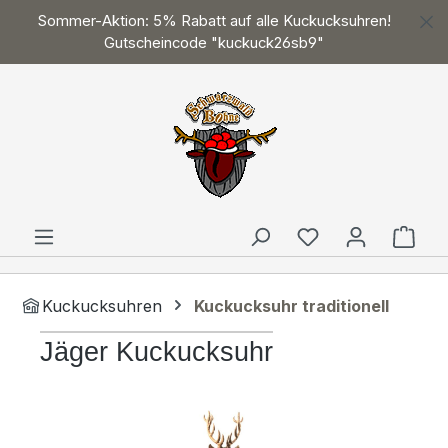
Sommer-Aktion: 5% Rabatt auf alle Kuckucksuhren!
Zum Hauptinhalt springen
Gutscheincode "kuckuck26sb9"
Ware
Kuckucksuhren
Kuckucksuhr traditionell
Jäger Kuckucksuhr
Bildergalerie überspringen