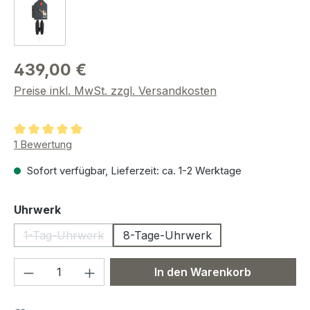
439,00 €
Preise inkl. MwSt. zzgl. Versandkosten
Durchschnittliche Bewertung von 5 von 5 Sternen
1 Bewertung
Sofort verfügbar, Lieferzeit: ca. 1-2 Werktage
auswählen
Uhrwerk
1-Tag-Uhrwerk
8-Tage-Uhrwerk
(Diese Option ist zurzeit nicht verfügbar.)
Produkt Anzahl: Gib den gewünschten We
In den Warenkorb