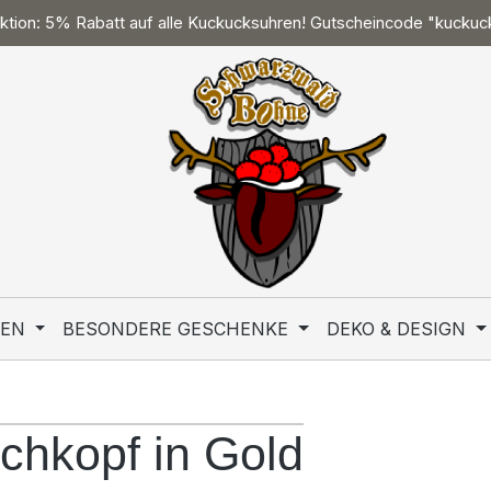
tion: 5% Rabatt auf alle Kuckucksuhren! Gutscheincode "kucku
TEN
BESONDERE GESCHENKE
DEKO & DESIGN
chkopf in Gold