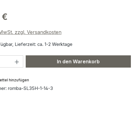
 €
. MwSt. zzgl. Versandkosten
ügbar, Lieferzeit: ca. 1-2 Werktage
 Anzahl: Gib den gewünschten Wert ein 
In den Warenkorb
ttel hinzufügen
mer:
romba-SL35H-1-14-3