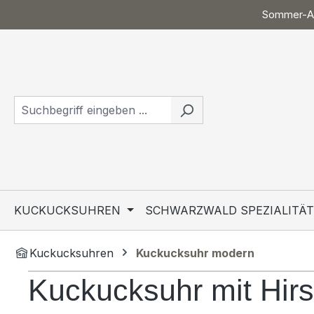
Sommer-Ak
 Hauptinhalt springen
Zur Suche springen
Zur Hauptnavigation springen
KUCKUCKSUHREN
SCHWARZWALD SPEZIALITÄ
Kuckucksuhren
Kuckucksuhr modern
Kuckucksuhr mit Hirs