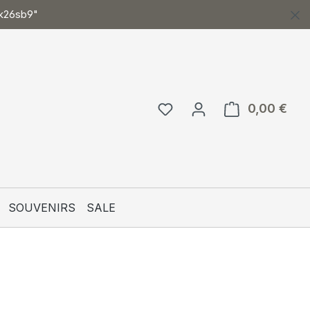
ck26sb9"
0,00 €
Ware
SOUVENIRS
SALE