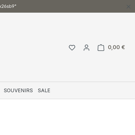
ck26sb9"
0,00 €
Ware
SOUVENIRS
SALE