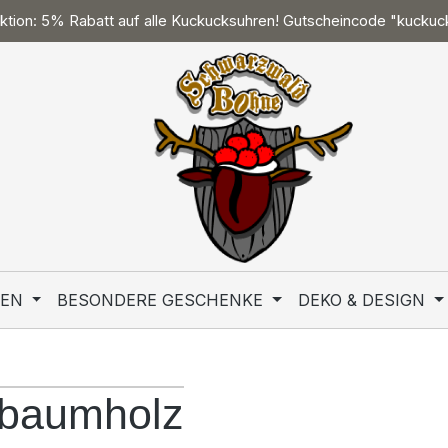
tion: 5% Rabatt auf alle Kuckucksuhren! Gutscheincode "kucku
TEN
BESONDERE GESCHENKE
DEKO & DESIGN
sbaumholz