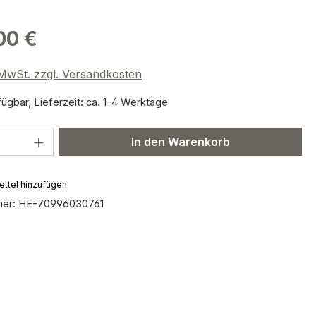
00 €
. MwSt. zzgl. Versandkosten
ügbar, Lieferzeit: ca. 1-4 Werktage
 Anzahl: Gib den gewünschten Wert ein 
In den Warenkorb
ttel hinzufügen
mer:
HE-70996030761