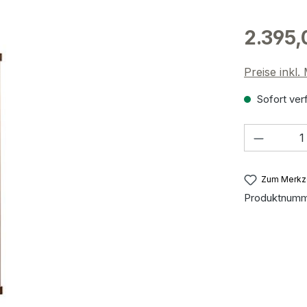
2.395,
Preise inkl
Sofort verf
Produkt
Zum Merkze
Produktnum