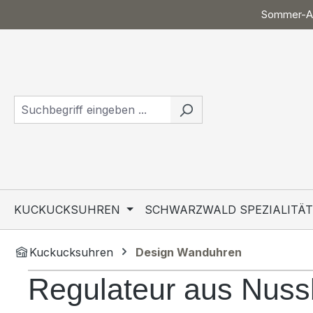
Sommer-Ak
 Hauptinhalt springen
Zur Suche springen
Zur Hauptnavigation springen
KUCKUCKSUHREN
SCHWARZWALD SPEZIALITÄ
Kuckucksuhren
Design Wanduhren
Regulateur aus Nus