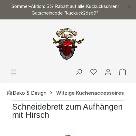
Sommer-Aktion: 5% Rabatt auf alle Kuckucksuhren!
Zum Hauptinhalt springen
Gutscheincode "kuckuck26sb9"
Ware
Deko & Design
Witzige Küchenaccessoires
Schneidebrett zum Aufhängen
mit Hirsch
Bildergalerie überspringen