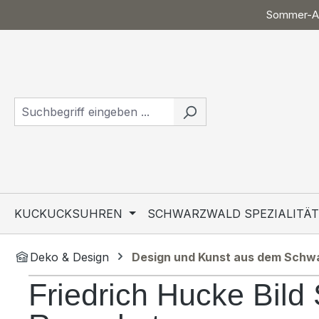
Sommer-Ak
 Hauptinhalt springen
Zur Suche springen
Zur Hauptnavigation springen
KUCKUCKSUHREN
SCHWARZWALD SPEZIALITÄ
Deko & Design
Design und Kunst aus dem Schw
Friedrich Hucke Bild