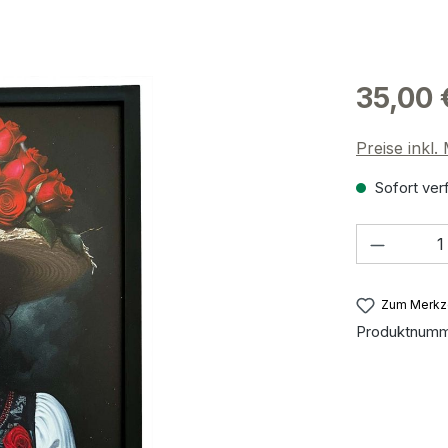
35,00 
Preise inkl
Sofort verf
Produkt
Zum Merkze
Produktnum