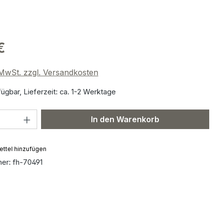
€
. MwSt. zzgl. Versandkosten
ügbar, Lieferzeit: ca. 1-2 Werktage
 Anzahl: Gib den gewünschten Wert ein 
In den Warenkorb
ttel hinzufügen
mer:
fh-70491