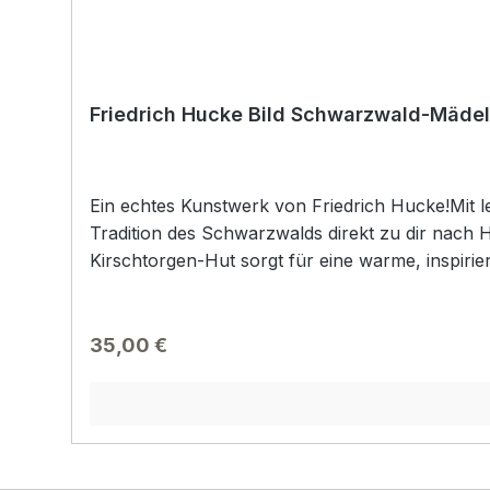
Friedrich Hucke Bild Schwarzwald-Mädel
Ein echtes Kunstwerk von Friedrich Hucke!Mit 
Tradition des Schwarzwalds direkt zu dir nac
Kirschtorgen-Hut sorgt für eine warme, inspirie
sich ganz ohne Bohren aufhängen – dank innov
Geschenk oder als persönliches Lieblingsstück – 
Schwarzwald-Zauber nach Hause! Maße: ca. 2
Regulärer Preis:
35,00 €