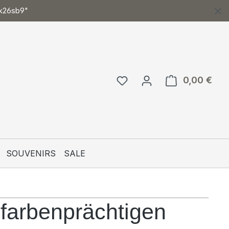
ck26sb9"
0,00 €
Ware
SOUVENIRS
SALE
farbenprächtigen