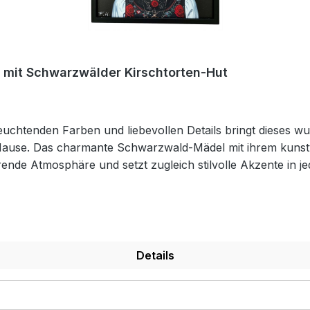
 mit Schwarzwälder Kirschtorten-Hut
leuchtenden Farben und liebevollen Details bringt dieses 
h Hause. Das charmante Schwarzwald-Mädel mit ihrem kun
rende Atmosphäre und setzt zugleich stilvolle Akzente in j
ativer Magnetaufhängung. Kein Werkzeug, keine Löcher, 
dieses Motiv vereint Kunst, Tradition und moderne Funktiona
0 x 20 cm
Details