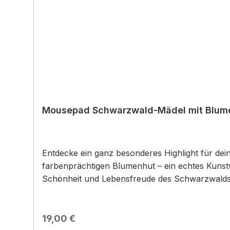
Mousepad Schwarzwald-Mädel mit Blum
Entdecke ein ganz besonderes Highlight für d
farbenprächtigen Blumenhut – ein echtes Kunstwerk von Friedrich Hucke. Mit seinen leuchtenden 
Schönheit und Lebensfreude des Schwarzwalds 
deinem Arbeitsplatz eine warme, inspirierende Atmosphäre und setzt zug
Die hochwertige Oberfläche sorgt für präzises u
Arbeit, Gaming oder kreative Projekte. Ob als 
Regulärer Preis:
19,00 €
Funktionalität auf einzigartige Weise. Hol dir j