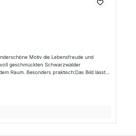
wunderschöne Motiv die Lebensfreude und
stvoll geschmückten Schwarzwälder
edem Raum. Besonders praktisch:Das Bild lässt
kein Aufwand!Ob als außergewöhnliches
lität auf einzigartige Weise. Hol dir ein Stück